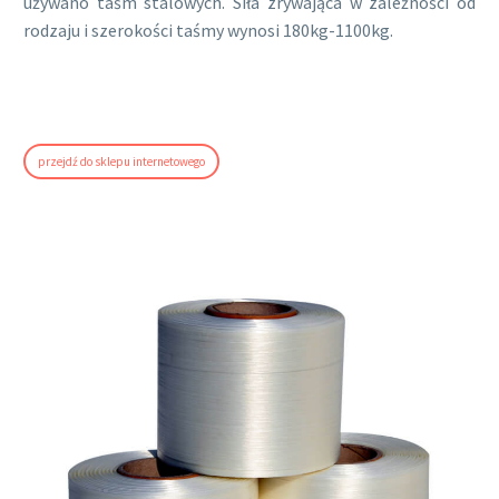
używano taśm stalowych. Siła zrywająca w zależności od
rodzaju i szerokości taśmy wynosi 180kg-1100kg.
przejdź do sklepu internetowego