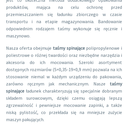
jest to skuteczna metoda dodatkowego opakowania
produktów, mająca na celu ochronę przed
przemieszczaniem się ładunku zbiorczego w czasie
transportu i na etapie magazynowania. Bandowanie
odpowiednim rodzajem taśmy wykonuje się ręcznie i
maszynowo.
Nasza oferta obejmuje
taśmy spinające
polipropylenowe i
poliestrowe o różnej twardości oraz niezbędne narzędzia i
akcesoria do ich mocowania. Szeroki asortyment
dostępnych rozmiarów (5×0,35-19×0,9 mm) pozwala na ich
stosowanie niemal w każdym urządzeniu do pakowania,
zarówno ręcznym jak mechanicznym. Nasze
taśmy
spinające
ładunek charakteryzują się specjalnie dobranym
składem surowcowym, dzięki czemu osiągają lepszą
zgrzewalność i pewniejsze mocowanie zapinki, a także
niską pylistość, co przekłada się na mniejsze zużycie
maszyn pakujących.