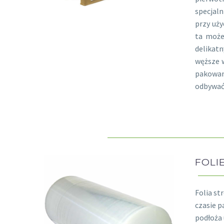
specjaln
przy uży
ta może 
delikat
węższe 
pakowan
odbywać 
FOLI
Folia st
czasie p
podłoża 