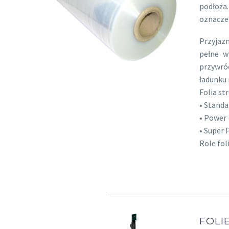
podłoża.
oznacze
Przyjazn
pełne w
przywróc
ładunku 
Folia st
• Standa
• Power 
• Super 
Role fol
FOLI