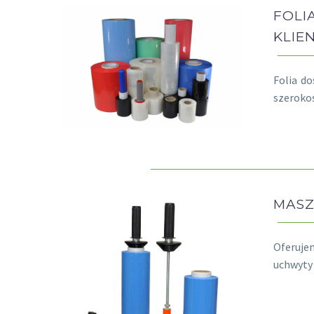
FOLI
KLIE
Folia d
szerokoś
MASZ
Oferujem
uchwyty 