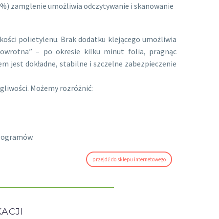
 1%) zamglenie umożliwia odczytywanie i skanowanie
pkości polietylenu. Brak dodatku klejącego umożliwia
 powrotna” – po okresie kilku minut folia, pragnąc
em jest dokładne, stabilne i szczelne zabezpieczenie
ągliwości. Możemy rozróżnić:
ilogramów.
przejdź do sklepu internetowego
ACJI