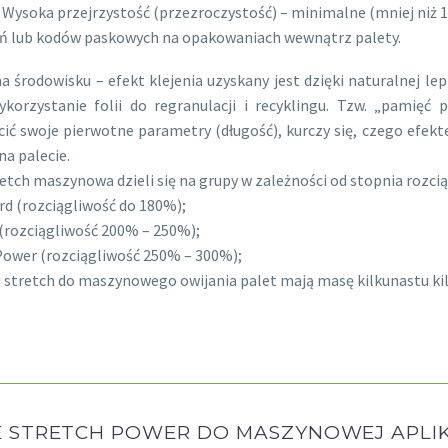
 Wysoka przejrzystość (przezroczystość) – minimalne (mniej niż
ń lub kodów paskowych na opakowaniach wewnątrz palety.
a środowisku – efekt klejenia uzyskany jest dzięki naturalnej le
ykorzystanie folii do regranulacji i recyklingu. Tzw. „pamięć
ić swoje pierwotne parametry (długość), kurczy się, czego efekt
na palecie.
retch maszynowa dzieli się na grupy w zależności od stopnia rozci
rd (rozciągliwość do 180%);
(rozciągliwość 200% – 250%);
Power (rozciągliwość 250% – 300%);
i stretch do maszynowego owijania palet mają masę kilkunastu k
E STRETCH POWER DO MASZYNOWEJ APLIK