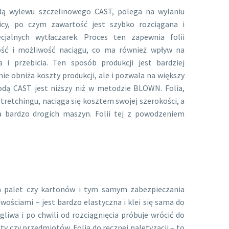
 wylewu szczelinowego CAST, polega na wylaniu
icy, po czym zawartość jest szybko rozciągana i
jalnych wytłaczarek. Proces ten zapewnia folii
ość i możliwość naciągu, co ma również wpływ na
 i przebicia. Ten sposób produkcji jest bardziej
nie obniża koszty produkcji, ale i pozwala na większy
odą CAST jest niższy niż w metodzie BLOWN. Folia,
stretchingu, naciąga się kosztem swojej szerokości, a
a bardzo drogich maszyn. Folii tej z powodzeniem
ia palet czy kartonów i tym samym zabezpieczania
iwościami – jest bardzo elastyczna i klei się sama do
gliwa i po chwili od rozciągnięcia próbuje wrócić do
ty czy przedmiotów. Folia do ręcznej paletyzacji – to