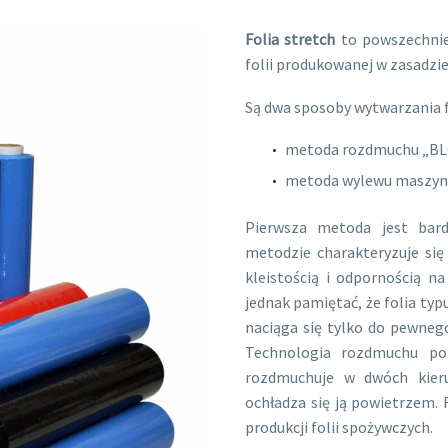
Folia stretch
to powszechnie 
folii produkowanej w zasadzi
Są dwa sposoby wytwarzania f
metoda rozdmuchu „B
metoda wylewu maszyn
Pierwsza metoda jest bardz
metodzie charakteryzuje się 
kleistością i odpornością na
jednak pamiętać, że folia ty
naciąga się tylko do pewne
Technologia rozdmuchu pol
rozdmuchuje w dwóch kie
ochładza się ją powietrzem. F
produkcji folii spożywczych.