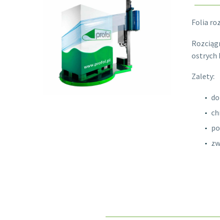
Folia ro
Rozciągn
ostrych
Zalety:
do
ch
po
zw