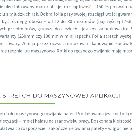
ie ukształtowany materiał – jej rozciągliwość – 150 % pozwala u
ciu siły ludzkich rąk. Dobra folia przy swojej rozciągliwości gwa
być różnej grubości – od 12 do 30 mikronów (najczęściej 17-30)
nych przedmiotów, grubszą do ciężkich – jak kostka brukowa itd
warianty (250mm czy 100mm w mini rapach). Folia stretch występ
e towary. Wersja przezroczysta umożliwia skanowanie kodów kr
się ręcznie lub maszynowo. Rolki do ręcznego owijania mają masę
E STRETCH DO MASZYNOWEJ APLIKACJI
retch do maszynowego owijania palet. Produkowana jest metodą w
aletyzacji – mniej hałasu na stanowisku pracy. Doskonała kleistość
ułatwia to rozpoczęcie i zakończenie owiania palety – wilgoć nie