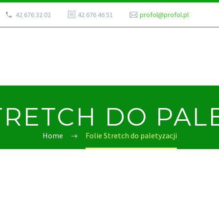
42 676 32 02
42 676 46 51
profol@profol.pl
TRETCH DO PAL
Home
Folie Stretch do paletyzacji