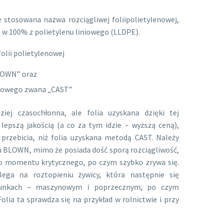
stosowana nazwa rozciągliwej foliipolietylenowej,
e w 100% z polietylenu liniowego (LLDPE).
olii polietylenowej
LOWN” oraz
owego zwana „CAST”
iej czasochłonna, ale folia uzyskana dzięki tej
lepszą jakością (a co za tym idzie – wyższą ceną),
 przebicia, niż folia uzyskana metodą CAST. Należy
pu BLOWN, mimo że posiada dość sporą rozciągliwość,
go momentu krytycznego, po czym szybko zrywa się.
ega na roztopieniu żywicy, która następnie się
runkach – maszynowym i poprzecznym, po czym
olia ta sprawdza się na przykład w rolnictwie i przy