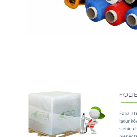
FOLI
Folia s
ładunków
siebie c
pierwotn