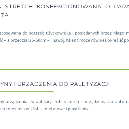
A STRETCH KONFEKCJONOWANA O PAR
NTA
ostosowana do potrzeb użytkownika i posiadanych przez niego 
ć – z przedziału 5-50cm – i nawój. Klient może również określi
YNY I URZĄDZENIA DO PALETYZACJI
y urządzenia do aplikacji folii stretch – urządzenia do automa
do rolek recznej folii – metalowe i plastikowe.