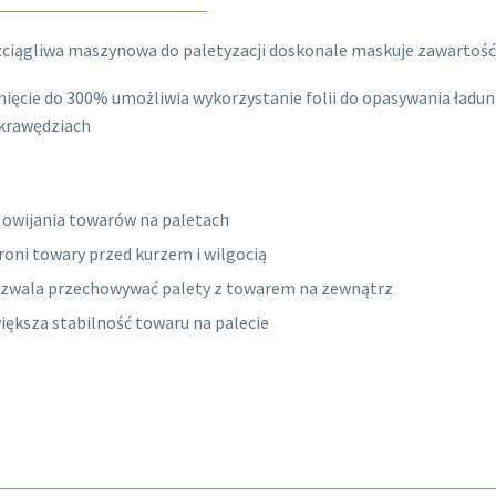
zciągliwa maszynowa do paletyzacji doskonale maskuje zawartość ł
ięcie do 300% umożliwia wykorzystanie folii do opasywania ładun
 krawędziach
 owijania towarów na paletach
roni towary przed kurzem i wilgocią
zwala przechowywać palety z towarem na zewnątrz
iększa stabilność towaru na palecie