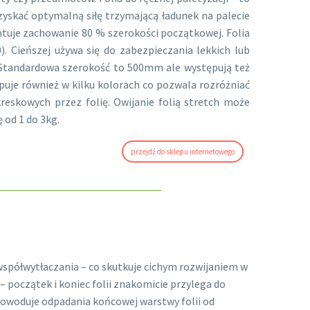
zyskać optymalną siłę trzymającą ładunek na palecie
rantuje zachowanie 80 % szerokości początkowej. Folia
. Cieńszej używa się do zabezpieczania lekkich lub
. Standardowa szerokość to 500mm ale występują też
uje również w kilku kolorach co pozwala rozróżniać
eskowych przez folię. Owijanie folią stretch może
 od 1 do 3kg.
przejdź do sklepu internetowego
spółwytłaczania – co skutkuje cichym rozwijaniem w
 – początek i koniec folii znakomicie przylega do
 powoduje odpadania końcowej warstwy folii od