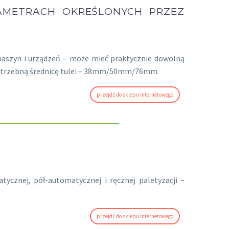
AMETRACH OKREŚLONYCH PRZEZ
maszyn i urządzeń – może mieć praktycznie dowolną
ć potrzebną średnicę tulei – 38mm/50mm/76mm.
przejdź do sklepu internetowego
tycznej, pół-automatycznej i ręcznej paletyzacji –
przejdź do sklepu internetowego