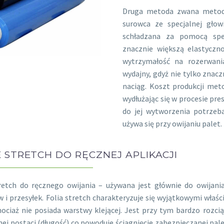
Druga metoda zwana metodą
surowca ze specjalnej głow
schładzana za pomocą spec
znacznie większą elastyczn
wytrzymałość na rozerwania
wydajny, gdyż nie tylko znacz
naciąg. Koszt produkcji met
wydłużając się w procesie pre
do jej wytworzenia potrzeb
używa się przy owijaniu palet.
E STRETCH DO RĘCZNEJ APLIKACJI
tretch do ręcznego owijania – używana jest głównie do owijan
 i przesyłek. Folia stretch charakteryzuje się wyjątkowymi właśc
hociaż nie posiada warstwy klejącej. Jest przy tym bardzo rozcią
ej postaci (długość) co powoduje ściągnięcie zabezpieczanej pale